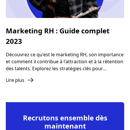
Marketing RH : Guide complet
2023
Découvrez ce qu'est le marketing RH, son importance
et comment il contribue à l'attraction et à la rétention
des talents. Explorez les stratégies clés pour
améliorer l'expérience employé et renforcer la
Lire plus
marque employeur de votre entreprise.
Recrutons ensemble dès
maintenant