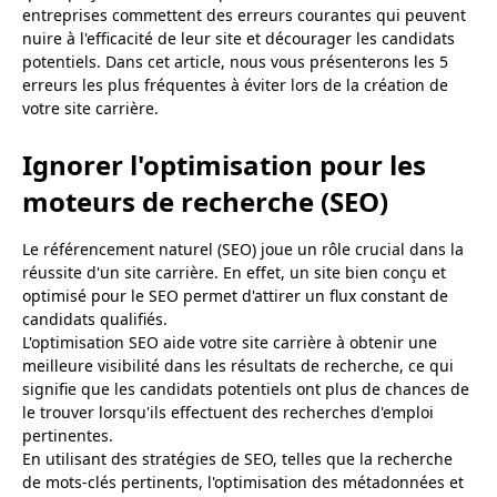
entreprises commettent des erreurs courantes qui peuvent
Ne pas fournir suffisamment d'informations sur les
nuire à l'efficacité de leur site et décourager les candidats
postes vacants
potentiels. Dans cet article, nous vous présenterons les 5
Négliger l'expérience utilisateur sur les appareils
erreurs les plus fréquentes à éviter lors de la création de
votre site carrière.
mobiles
Oublier le suivi des performances
Ignorer l'optimisation pour les
À retenir
moteurs de recherche (SEO)
Le référencement naturel (SEO) joue un rôle crucial dans la
réussite d'un site carrière. En effet, un site bien conçu et
optimisé pour le SEO permet d'attirer un flux constant de
candidats qualifiés.
L'optimisation SEO aide votre site carrière à obtenir une
meilleure visibilité dans les résultats de recherche, ce qui
signifie que les candidats potentiels ont plus de chances de
le trouver lorsqu'ils effectuent des recherches d'emploi
pertinentes.
En utilisant des stratégies de SEO, telles que la recherche
de mots-clés pertinents, l'optimisation des métadonnées et