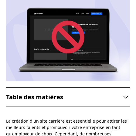
Table des matières
Ignorer l'optimisation pour les moteurs de recherche
La création d'un site carrière est essentielle pour attirer les
(SEO)
meilleurs talents et promouvoir votre entreprise en tant
Ne pas mettre en valeur votre culture d'entreprise
qu'employeur de choix. Cependant, de nombreuses