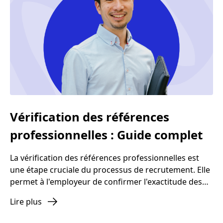
Vérification des références
professionnelles : Guide complet
La vérification des références professionnelles est
une étape cruciale du processus de recrutement. Elle
permet à l'employeur de confirmer l'exactitude des
informations fournies par le candidat dans son CV ou
Lire plus
lors de l'entretien. Dans cet article, nous allons
explorer en détail ce processus, en mettant l'accent