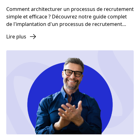
Comment architecturer un processus de recrutement
simple et efficace ? Découvrez notre guide complet
de l'implantation d'un processus de recrutement
efficace en 2023. De la définition des besoins jusqu'à
Lire plus
l'intégration réussie des nouveaux talents, cet article
vous fournit toutes les étapes clés et les meilleures
pratiques pour optimiser vos recrutements.