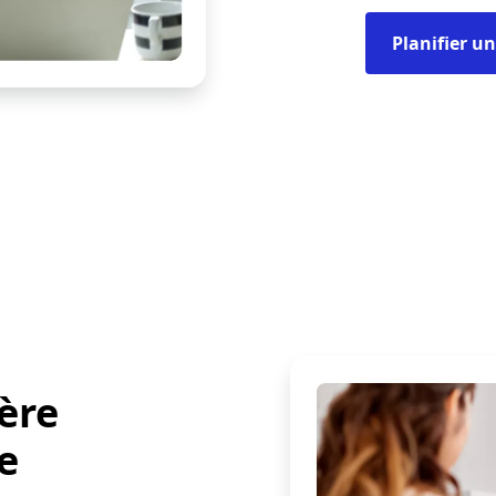
Planifier u
ière
e