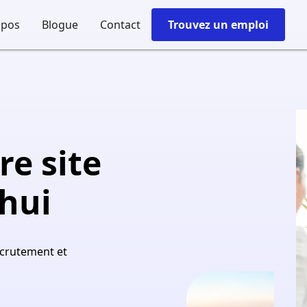
opos
Blogue
Contact
Trouvez un emploi
re site
'hui
ecrutement et