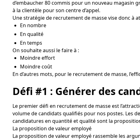
d’embaucher 80 commis pour un nouveau magasin gra
1. La rapidité
à la clientèle pour son centre d’appel.
2. L’authenticité
Une stratégie de recrutement de masse vise donc à at
En nombre
3. La clarté
En qualité
4. Le respect
En temps
En conclusion
On souhaite aussi le faire à :
Moindre effort
Moindre coût
En d’autres mots, pour le recrutement de masse, l’effici
Défi #1 : Générer des can
Le premier défi en recrutement de masse est l’attract
volume de candidats qualifiés pour nos postes. Les d
candidatures en quantité et qualité sont la propositio
La proposition de valeur employé
La proposition de valeur employé rassemble les argum