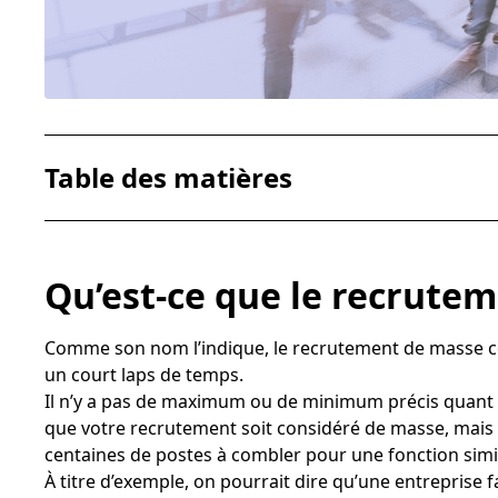
Table des matières
Qu’est-ce que le recrutement de masse
Qu’est-ce que le recrute
Défi #1 : Générer des candidats
Le marketing
Comme son nom l’indique, le recrutement de masse c
Défi #2 : Sélectionner les bons candidats
un court laps de temps.
1. L’erreur de type Alpha
Il n’y a pas de maximum ou de minimum précis quant
que votre recrutement soit considéré de masse, mais
2. L’erreur de type Bêta
centaines de postes à combler pour une fonction simi
Défi #3 : Créer une belle expérience candidat
À titre d’exemple, on pourrait dire qu’une entreprise 