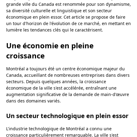
Croissance dans le domaine de la santé et des
grande ville du Canada est renommée pour son dynamisme,
sciences de la vie
sa diversité culturelle et linguistique et son secteur
économique en plein essor. Cet article se propose de faire
Un centre de commerce international
un tour d'horizon de l'évolution de ce marché, en mettant en
lumière les tendances clés qui le caractérisent.
Le développement durable comme moteur de
croissance
Une économie en pleine
Le défi de la pénurie de main-d'œuvre
croissance
L'impact de la pandémie de COVID-19
L'émergence du télétravail
Montréal a toujours été un centre économique majeur du
Canada, accueillant de nombreuses entreprises dans divers
La valorisation de la diversité et de l'inclusion
secteurs. Depuis quelques années, la croissance
À retenir
économique de la ville s'est accélérée, entraînant une
augmentation significative de la demande de main-d'œuvre
dans des domaines variés.
Un secteur technologique en plein essor
L'industrie technologique de Montréal a connu une
croissance particulièrement remarquable. La ville s'est