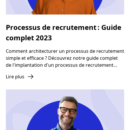
Processus de recrutement : Guide
complet 2023
Comment architecturer un processus de recrutement
simple et efficace ? Découvrez notre guide complet
de l'implantation d'un processus de recrutement
efficace en 2023. De la définition des besoins jusqu'à
Lire plus
l'intégration réussie des nouveaux talents, cet article
vous fournit toutes les étapes clés et les meilleures
pratiques pour optimiser vos recrutements.