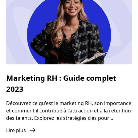
Marketing RH : Guide complet
2023
Découvrez ce qu'est le marketing RH, son importance
et comment il contribue à l'attraction et à la rétention
des talents. Explorez les stratégies clés pour
améliorer l'expérience employé et renforcer la
Lire plus
marque employeur de votre entreprise.